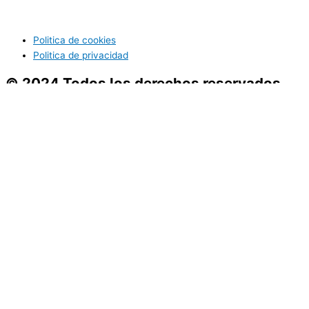
Politica de cookies
Politica de privacidad
© 2024 Todos los derechos reservados
Servicios
Asesoramiento
Proveedores
Compras
Reformas
Servicios
Asesoramiento
Proveedores
Compras
Reformas
Usamos cookies para asegurar que te damos la mejor experiencia