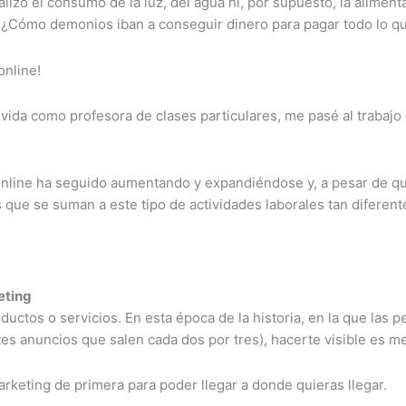
izó el consumo de la luz, del agua ni, por supuesto, la aliment
o! ¡¿Cómo demonios iban a conseguir dinero para pagar todo lo q
online!
ida como profesora de clases particulares, me pasé al trabajo o
online ha seguido aumentando y expandiéndose y, a pesar de q
 que se suman a este tipo de actividades laborales tan diferent
eting
ductos o servicios. En esta época de la historia, en la que las 
ntes anuncios que salen cada dos por tres), hacerte visible es m
rketing de primera para poder llegar a donde quieras llegar.