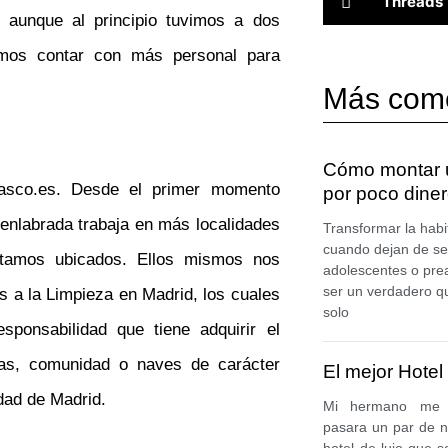
Threads
 aunque al principio tuvimos a dos
dimos contar con más personal para
Más com
Cómo montar u
asco.es. Desde el primer momento
por poco diner
nlabrada trabaja en más localidades
Transformar la habi
cuando dejan de ser
stamos ubicados. Ellos mismos nos
adolescentes o pre
ser un verdadero q
s a la Limpieza en Madrid, los cuales
solo
sponsabilidad que tiene adquirir el
nas, comunidad o naves de carácter
El mejor Hotel
dad de Madrid.
Mi hermano me 
pasara un par de 
hotel de lujo que 