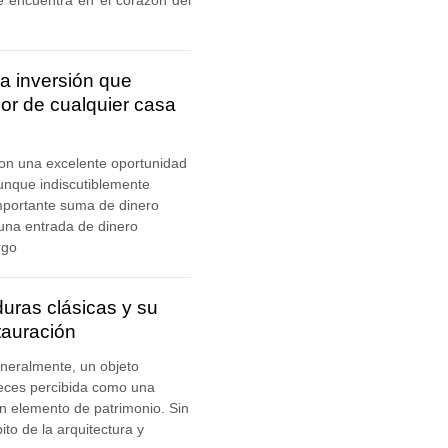
a inversión que
or de cualquier casa
son una excelente oportunidad
unque indiscutiblemente
mportante suma de dinero
una entrada de dinero
rgo
uras clásicas y su
stauración
eneralmente, un objeto
veces percibida como una
n elemento de patrimonio. Sin
to de la arquitectura y