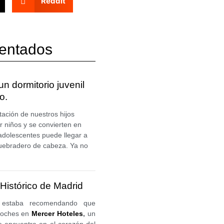
Reddit
entados
n dormitorio juvenil
o.
tación de nuestros hijos
 niños y se convierten en
adolescentes puede llegar a
uebradero de cabeza. Ya no
 Histórico de Madrid
estaba recomendando que
noches en
Mercer Hoteles
,
un
se encuentra en el corazón del