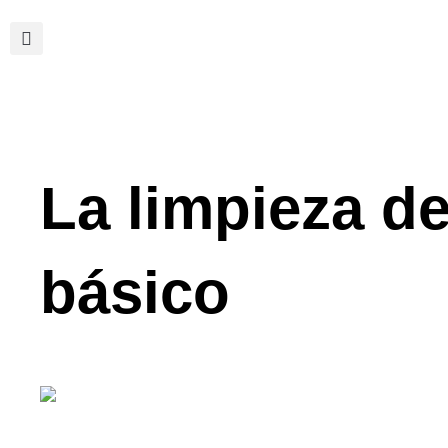
Ir
al
contenido
La limpieza d
básico