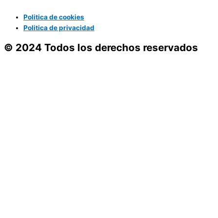
Politica de cookies
Politica de privacidad
© 2024 Todos los derechos reservados
Servicios
Asesoramiento
Proveedores
Compras
Reformas
Servicios
Asesoramiento
Proveedores
Compras
Reformas
Usamos cookies para asegurar que te damos la mejor
experiencia en nuestra web. Si continúas usando este sitio,