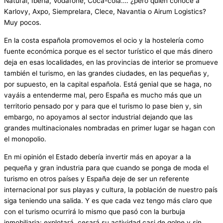
Natural, Iberia, Vodafone, Coca-cola…. ¿pero quién conoce a
Karlovy, Axpo, Siemprelara, Clece, Navantia o Airum Logistics?
Muy pocos.
En la costa española promovemos el ocio y la hostelería como
fuente económica porque es el sector turístico el que más dinero
deja en esas localidades, en las provincias de interior se promueve
también el turismo, en las grandes ciudades, en las pequeñas y,
por supuesto, en la capital española. Está genial que se haga, no
vayáis a entenderme mal, pero España es mucho más que un
territorio pensado por y para que el turismo lo pase bien y, sin
embargo, no apoyamos al sector industrial dejando que las
grandes multinacionales nombradas en primer lugar se hagan con
el monopolio.
En mi opinión el Estado debería invertir más en apoyar a la
pequeña y gran industria para que cuando se ponga de moda el
turismo en otros países y España deje de ser un referente
internacional por sus playas y cultura, la población de nuestro país
siga teniendo una salida. Y es que cada vez tengo más claro que
con el turismo ocurrirá lo mismo que pasó con la burbuja
inmobiliaria: explotará, cesará su actividad casi de golpe y sin