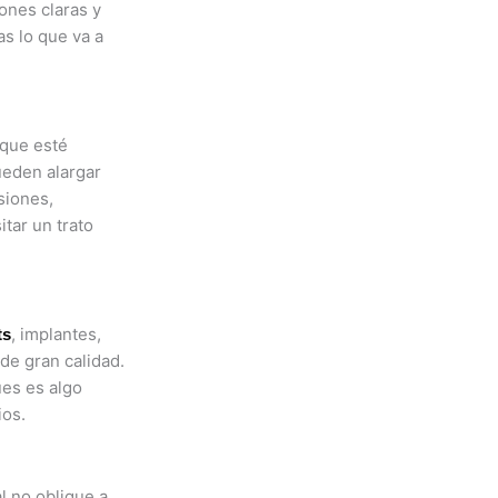
ones claras y
as lo que va a
 que esté
pueden alargar
siones,
tar un trato
, implantes,
ts
de gran calidad.
ues es algo
ios.
l no obligue a