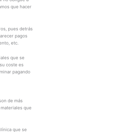
gamos que hacer
ros, pues detrás
parecer pagos
nto, etc.
iales que se
 su coste es
erminar pagando
 son de más
 materiales que
línica que se