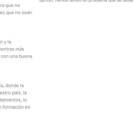
ara que no
nes que no sean
n y la
cuentras más
r con una buena
a, donde la
stro país, la
tamientos, lo
n formación en