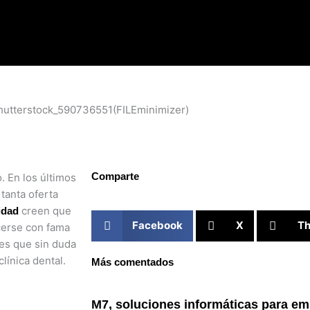
Comparte
. En los últimos
tanta oferta
creen que
idad
Facebook
X
Th
acerse con fama
es que sin duda
línica dental.
Más comentados
M7, soluciones informáticas para e