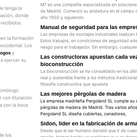
M7 es una compañía especializada en solucione
e tenga la
de Madrid. Comenzó su andadura en el campo de
mación, donde
año 1950 y siguiendo
recibidos.
Manual de seguridad para las empres
Las empresas de montajes industriales realizan 
nen la formación
Estos trabajos, en condiciones de seguridad a
bucodental. Los
riesgo para el trabajador. Sin embargo, cualquier
y
logos
Las constructoras apuestan cada vez
a ejercer su
bioconstrucción
La bioconstrucción se ha consolidado en los últ
real y sostenible frente a los métodos tradiciona
filosofía constructiva que apuesta
dontólogo
Las mejores pérgolas de madera
 con titulación.
La empresa madrileña Pergoland SL cumple su d
a con la boca
pérgolas de madera de Madrid. Tras varios años 
Pergoland SL diseña cubiertas, cenadores,
Sidon, lider en la fabricación de arm
Desde que el ser humano decidió que ir de cue
de los
opción, hemos tenido un problema que se desarr