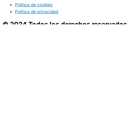
Politica de cookies
Politica de privacidad
© 2024 Todos los derechos reservados
Servicios
Asesoramiento
Proveedores
Compras
Reformas
Servicios
Asesoramiento
Proveedores
Compras
Reformas
Usamos cookies para asegurar que te damos la mejor experiencia
en nuestra web. Si continúas usando este sitio, asumiremos que