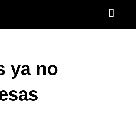
s ya no
resas