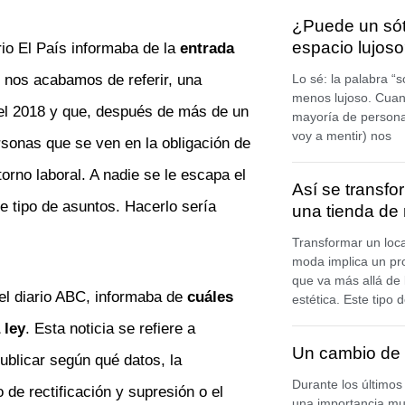
¿Puede un sót
espacio lujos
rio El País informaba de la
entrada
Lo sé: la palabra “
 nos acabamos de referir, una
menos lujoso. Cuan
del 2018 y que, después de más de un
mayoría de persona
voy a mentir) nos
sonas que se ven en la obligación de
orno laboral. A nadie se le escapa el
Así se transfo
e tipo de asuntos. Hacerlo sería
una tienda de
Transformar un loca
moda implica un pr
que va más allá de
del diario ABC, informaba de
cuáles
estética. Este tipo
 ley
. Esta noticia se refiere a
Un cambio de 
ublicar según qué datos, la
Durante los últimos
 de rectificación y supresión o el
una importancia mu