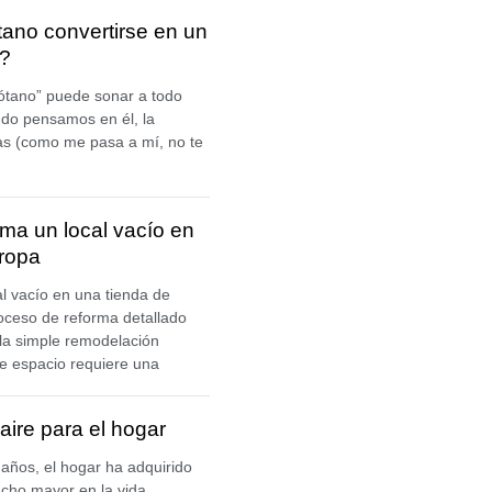
ano convertirse en un
o?
sótano” puede sonar a todo
do pensamos en él, la
s (como me pasa a mí, no te
rma un local vacío en
 ropa
l vacío en una tienda de
oceso de reforma detallado
 la simple remodelación
 de espacio requiere una
aire para el hogar
 años, el hogar ha adquirido
cho mayor en la vida