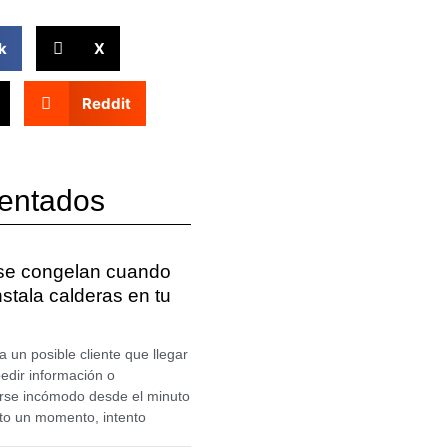
k
X
Reddit
entados
 se congelan cuando
nstala calderas en tu
un posible cliente que llegar
pedir información o
irse incómodo desde el minuto
nto un momento, intento