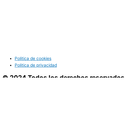
Politica de cookies
Politica de privacidad
© 2024 Todos los derechos reservados
Servicios
Asesoramiento
Proveedores
Compras
Reformas
Servicios